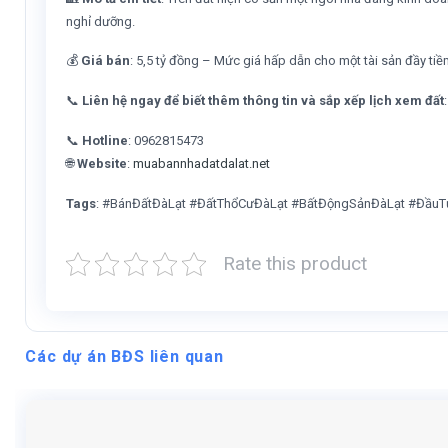
nghỉ dưỡng.
💰
Giá bán
: 5,5 tỷ đồng – Mức giá hấp dẫn cho một tài sản đầy tiề
📞
Liên hệ ngay để biết thêm thông tin và sắp xếp lịch xem đất
:
📞
Hotline
: 0962815473
🌐
Website
:
muabannhadatdalat.net
Tags
: #BánĐấtĐàLạt #ĐấtThổCưĐàLạt #BấtĐộngSảnĐàLạt #Đầ
Rate this product
Các dự án BĐS liên quan