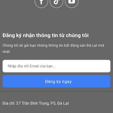
Bán gấp lô đất XD tại Xuân Thọ. 👉 Chủ định cư nước ngoài cần bán gấp lô đất tâm huyết. Diện tích: 206m² Giá giảm gấp chỉ còn: 4 tỷ Đất xd sr, mua bán sang tên nhanh gọn Thế đất bằng phẳng, view cao, thoáng. Thuận tiện ở nghỉ dưỡng, định cư hoặc mua đầu tư sinh lời.... 🍀🍀
Đăng ký nhận thông tin từ chúng tôi
Chúng tôi sẽ gửi bạn những thông tin bất động sản Đà Lạt mới
nhất
Địa chỉ: 37 Trần Bình Trọng, P5, Đà Lạt