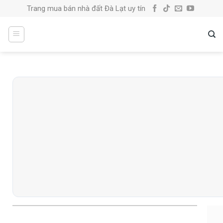
Skip
Trang mua bán nhà đất Đà Lạt uy tín
to
content