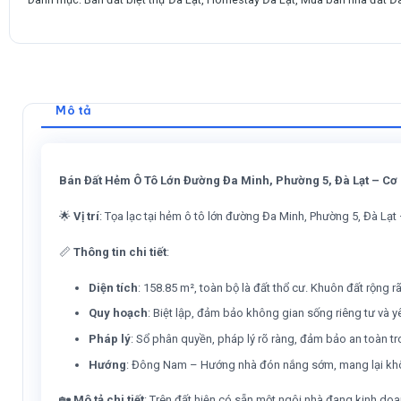
Mô tả
Bán Đất Hẻm Ô Tô Lớn Đường Đa Minh, Phường 5, Đà Lạt – Cơ 
🌟
Vị trí
: Tọa lạc tại hẻm ô tô lớn đường Đa Minh, Phường 5, Đà Lạt 
📏
Thông tin chi tiết
:
Diện tích
: 158.85 m², toàn bộ là đất thổ cư. Khuôn đất rộng r
Quy hoạch
: Biệt lập, đảm bảo không gian sống riêng tư và yê
Pháp lý
: Sổ phân quyền, pháp lý rõ ràng, đảm bảo an toàn tr
Hướng
: Đông Nam – Hướng nhà đón nắng sớm, mang lại khô
🏡
Mô tả chi tiết
: Trên đất hiện có sẵn một ngôi nhà đang kinh doa