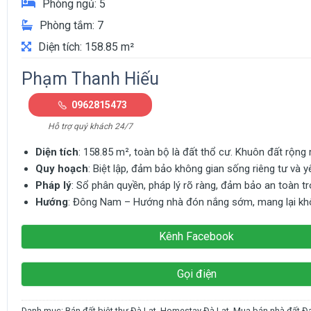
Phòng ngủ: 5
Phòng tắm: 7
Diện tích: 158.85 m²
Phạm Thanh Hiếu
0962815473
Hỗ trợ quý khách 24/7
Diện tích
: 158.85 m², toàn bộ là đất thổ cư. Khuôn đất rộng 
Quy hoạch
: Biệt lập, đảm bảo không gian sống riêng tư và yê
Pháp lý
: Sổ phân quyền, pháp lý rõ ràng, đảm bảo an toàn tr
Hướng
: Đông Nam – Hướng nhà đón nắng sớm, mang lại khô
Kênh Facebook
Gọi điện
Danh mục:
Bán đất biệt thự Đà Lạt
,
Homestay Đà Lạt
,
Mua bán nhà đất Đa