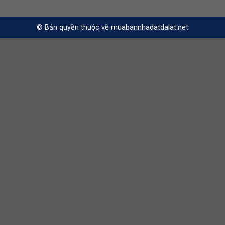
© Bản quyền thuộc về muabannhadatdalat.net