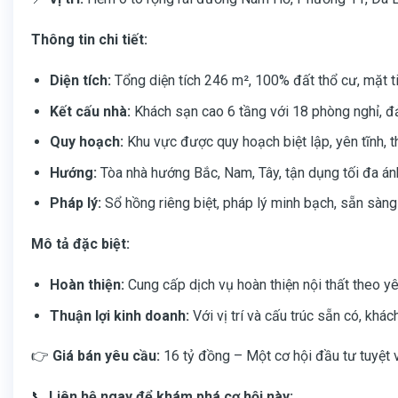
Thông tin chi tiết:
Diện tích:
Tổng diện tích 246 m², 100% đất thổ cư, mặt t
Kết cấu nhà:
Khách sạn cao 6 tầng với 18 phòng nghỉ, đả
Quy hoạch:
Khu vực được quy hoạch biệt lập, yên tĩnh, t
Hướng:
Tòa nhà hướng Bắc, Nam, Tây, tận dụng tối đa ánh
Pháp lý:
Sổ hồng riêng biệt, pháp lý minh bạch, sẵn sàng 
Mô tả đặc biệt:
Hoàn thiện:
Cung cấp dịch vụ hoàn thiện nội thất theo yê
Thuận lợi kinh doanh:
Với vị trí và cấu trúc sẵn có, khác
👉
Giá bán yêu cầu:
16 tỷ đồng – Một cơ hội đầu tư tuyệt v
📞
Liên hệ ngay để khám phá cơ hội này: