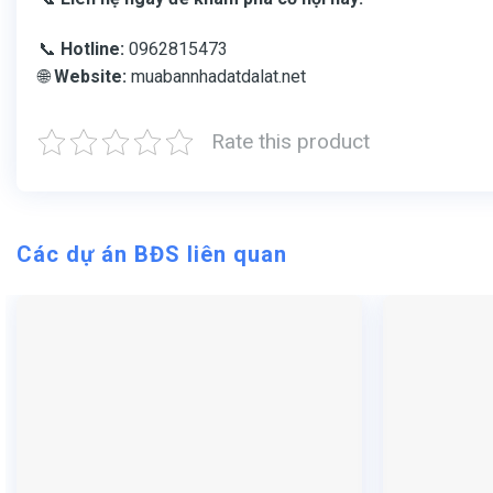
📞
Hotline:
0962815473
🌐
Website:
muabannhadatdalat.net
Rate this product
Các dự án BĐS liên quan