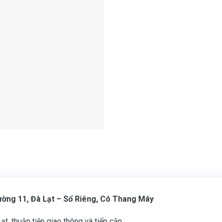
ng 11, Đà Lạt – Sổ Riêng, Có Thang Máy
, thuận tiện giao thông và tiếp cận.