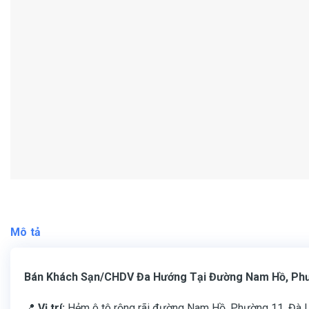
Mô tả
Bán Khách Sạn/CHDV Đa Hướng Tại Đường Nam Hồ, Phườ
📍
Vị trí:
Hẻm ô tô rộng rãi đường Nam Hồ, Phường 11, Đà Lạt