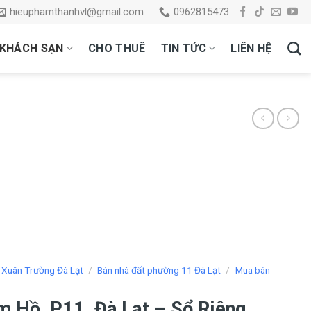
hieuphamthanhvl@gmail.com
0962815473
KHÁCH SẠN
CHO THUÊ
TIN TỨC
LIÊN HỆ
 Xuân Trường Đà Lạt
/
Bán nhà đất phường 11 Đà Lạt
/
Mua bán
 Hồ, P11, Đà Lạt – Sổ Riêng