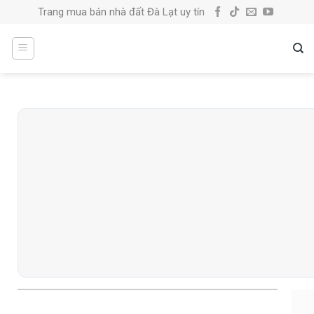
Skip
Trang mua bán nhà đất Đà Lạt uy tín
to
content