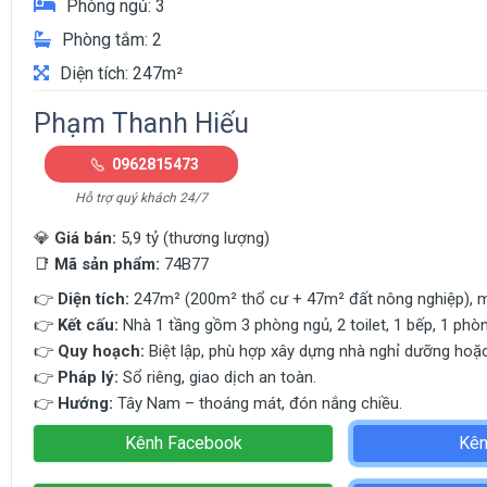
Phòng ngủ: 3
Phòng tắm: 2
Diện tích: 247m²
Phạm Thanh Hiếu
0962815473
Hỗ trợ quý khách 24/7
💎
Giá bán:
5,9 tỷ (thương lượng)
📑
Mã sản phẩm:
74B77
👉
Diện tích:
247m² (200m² thổ cư + 47m² đất nông nghiệp), m
👉
Kết cấu:
Nhà 1 tầng gồm 3 phòng ngủ, 2 toilet, 1 bếp, 1 phòn
👉
Quy hoạch:
Biệt lập, phù hợp xây dựng nhà nghỉ dưỡng hoặc
👉
Pháp lý:
Sổ riêng, giao dịch an toàn.
👉
Hướng:
Tây Nam – thoáng mát, đón nắng chiều.
Kênh Facebook
Kên