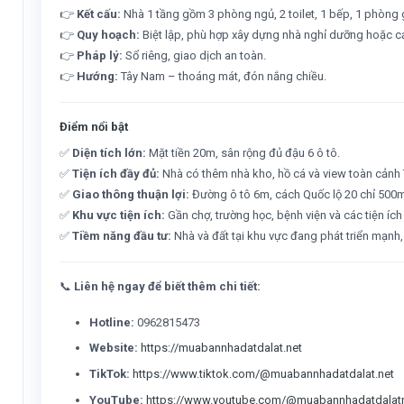
👉
Kết cấu:
Nhà 1 tầng gồm 3 phòng ngủ, 2 toilet, 1 bếp, 1 phòng g
👉
Quy hoạch:
Biệt lập, phù hợp xây dựng nhà nghỉ dưỡng hoặc c
👉
Pháp lý:
Sổ riêng, giao dịch an toàn.
👉
Hướng:
Tây Nam – thoáng mát, đón nắng chiều.
Điểm nổi bật
✅
Diện tích lớn:
Mặt tiền 20m, sân rộng đủ đậu 6 ô tô.
✅
Tiện ích đầy đủ:
Nhà có thêm nhà kho, hồ cá và view toàn cảnh 
✅
Giao thông thuận lợi:
Đường ô tô 6m, cách Quốc lộ 20 chỉ 500m
✅
Khu vực tiện ích:
Gần chợ, trường học, bệnh viện và các tiện ích
✅
Tiềm năng đầu tư:
Nhà và đất tại khu vực đang phát triển mạnh,
📞
Liên hệ ngay để biết thêm chi tiết:
Hotline:
0962815473
Website:
https://muabannhadatdalat.net
TikTok:
https://www.tiktok.com/@muabannhadatdalat.net
YouTube:
https://www.youtube.com/@muabannhadatdalat