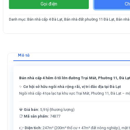
Gọi điện
Ch
Danh mục:
Bán nhà cấp 4 Đà Lạt
,
Bán nhà đất phường 11 Đà Lạt
,
Bán nhà
Mô tả
Bán nhà cấp 4 hẻm ô tô lớn đường Trại Mát, Phường 11, Đà Lạ
✨
Cơ hội sở hữu ngôi nhà rộng rãi, vị trí đắc địa tại Đà Lạt
Ngôi nhà cấp 4 tọa lạc tại khu vực Trại Mát, Phường 11, Đà Lạt – một
💎
Giá bán:
5,9 tỷ (thương lượng)
📑
Mã sản phẩm:
74B77
👉
Diện tích:
247m² (200m² thổ cư + 47m² đất nông nghiệp), mặt 