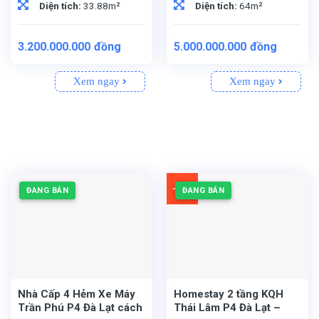
Diện tích:
33.88m²
Diện tích:
64m²
Giá
Giá
3.200.000.000
đồng
5.000.000.000
đồng
gốc
hiện
là:
tại
Xem ngay
Xem ngay
5.400.000.000đồng
là:
5.000
-4%
ĐANG BÁN
ĐANG BÁN
Nhà Cấp 4 Hẻm Xe Máy
Homestay 2 tầng KQH
Trần Phú P4 Đà Lạt cách
Thái Lâm P4 Đà Lạt –