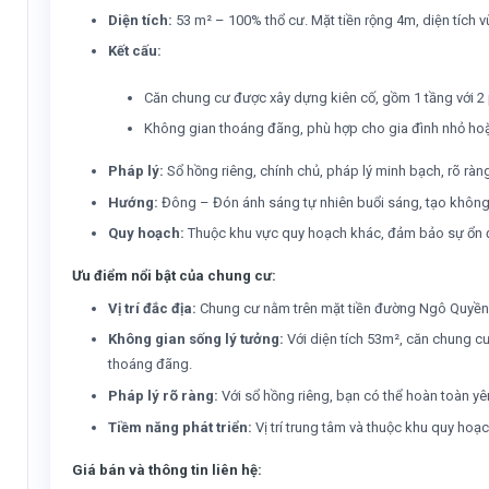
Diện tích:
53 m² – 100% thổ cư. Mặt tiền rộng 4m, diện tích v
Kết cấu:
Căn chung cư được xây dựng kiên cố, gồm 1 tầng với 2 p
Không gian thoáng đãng, phù hợp cho gia đình nhỏ hoặ
Pháp lý:
Sổ hồng riêng, chính chủ, pháp lý minh bạch, rõ ràn
Hướng:
Đông – Đón ánh sáng tự nhiên buổi sáng, tạo không 
Quy hoạch:
Thuộc khu vực quy hoạch khác, đảm bảo sự ổn địn
Ưu điểm nổi bật của chung cư:
Vị trí đắc địa:
Chung cư nằm trên mặt tiền đường Ngô Quyền, Ph
Không gian sống lý tưởng:
Với diện tích 53m², căn chung c
thoáng đãng.
Pháp lý rõ ràng:
Với sổ hồng riêng, bạn có thể hoàn toàn yê
Tiềm năng phát triển:
Vị trí trung tâm và thuộc khu quy hoạc
Giá bán và thông tin liên hệ: