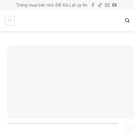
Skip
Trang mua bán nhà đất Đà Lạt uy tín
to
content