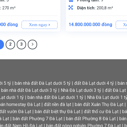
ắm:
5
Phòng tắm:
9
h:
270 m²
Diện tích:
200,8 m²
000
đồng
14.800.000.000
đồng
Xem ngay
X
hổ cư, pháp lý rõ ràng, ngang 15m.
ệt có 3 phòng ngủ và 2 nhà vệ sinh. Tầng hầm được thiết kế thông thoáng, chia thành 4 phòng và có khoảng 3 nhà vệ sinh, tạo không gian thoải mái, tiện lợi cho việc kinh doanh homestay.
an toàn pháp lý trong quá trình giao dịch.
o ngôi nhà.
Nhà đã hoàn công, sổ riêng cập nhật đầy đủ, sang tên nhanh chóng.
Xe hơi vào tận nơi, thuận tiện di chuyển.
Toàn bộ nội thất cao cấp, đầy đủ tiện nghi, sẵn sàng sử dụng ngay.
14,5 tỷ – Hiện đang giảm chỉ còn 13,5 tỷ.
Gồm 5 phòng ngủ (3 phòng đơn, 2 phòng đôi), sức chứa tối đa 14 khách, 6 WC (5 WC riêng trong phòng, 1 WC phòng khách). Đang kinh doanh tốt, thu nhập ổn định từ dịch vụ lưu trú.
Thiết kế thoáng mát với 1 phòng khách, 1 bếp, 3 phòng ngủ, 1 phòng thờ và 3 WC. Phù hợp cho gia đình sinh sống.
1
2
3
i 5 tỷ
|
bán nhà đất Đà Lạt dưới 5 tỷ
|
đất Đà Lạt dưới 4 tỷ
|
bán 
|
bán nhà đất Đà Lạt dưới 3 tỷ
|
Nhà Đà Lạt dưới 3 tỷ
|
đất Đà Lạt 
ạt dưới 1 tỷ
|
bán nhà đất Đà Lạt dưới 1 tỷ
|
Nhà Đà Lạt dưới 1 t
bán homestay Đà Lạt
|
đất nền đà lạt
|
bán đất Xuân Thọ Đà Lạt
|
đất vườn Đà Lạt
|
bán đất biệt thự Đà Lạt
|
đất thổ cư Đà Lạt
|
bá
à Lạt
|
bán đất Phường 7 Đà Lạt
|
bán đất Phường 8 Đà Lạt
|
bán
án đất Nam Hồ Đà Lạt
|
bán đất nông nghiệp Phường 7 Đà Lạt
|
b