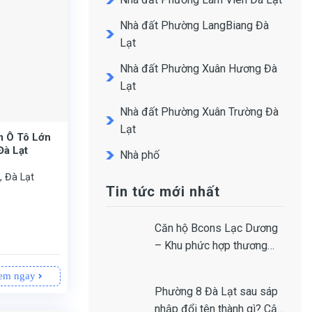
Nhà đất Phường LangBiang Đà
Lạt
Nhà đất Phường Xuân Hương Đà
Lạt
Nhà đất Phường Xuân Trường Đà
Lạt
m Ô Tô Lớn
Đà Lạt
Nhà phố
, Đà Lạt
Tin tức mới nhất
Căn hộ Bcons Lạc Dương
– Khu phức hợp thương
mại dịch vụ nghỉ dưỡng
em ngay
Phường 8 Đà Lạt sau sáp
 cấp hoặc phát triển kinh doanh lưu trú.
ghi cho gia chủ.
dịch mua bán.
000.000đồng.
nhập đổi tên thành gì? Cập