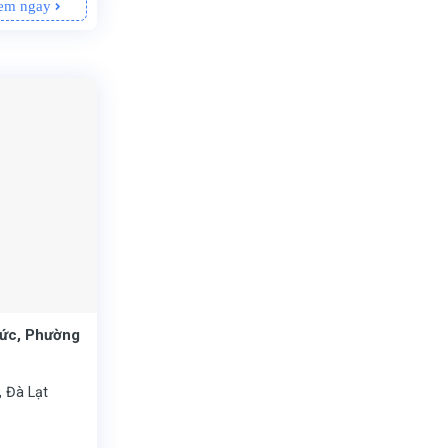
em ngay
👉

Đức, Phường
, Đà Lạt