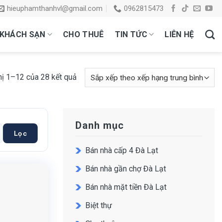
hieuphamthanhvl@gmail.com
0962815473
KHÁCH SẠN
CHO THUÊ
TIN TỨC
LIÊN HỆ
hị 1–12 của 28 kết quả
Danh mục
Lọc
Bán nhà cấp 4 Đà Lạt
Bán nhà gần chợ Đà Lạt
Bán nhà mặt tiền Đà Lạt
Biệt thự