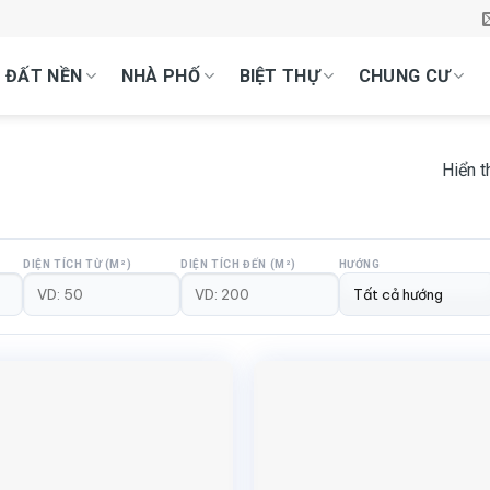
ĐẤT NỀN
NHÀ PHỐ
BIỆT THỰ
CHUNG CƯ
Hiển t
DIỆN TÍCH TỪ (M²)
DIỆN TÍCH ĐẾN (M²)
HƯỚNG